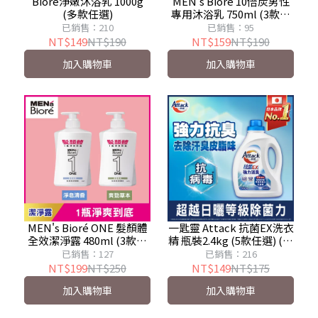
Bioré淨嫩沐浴乳 1000g
MEN's Bioré 10倍炭男性
(多款任選)
專用沐浴乳 750ml (3款任
選)
已銷售：210
已銷售：95
NT$149
NT$190
NT$159
NT$190
加入購物車
加入購物車
MEN's Bioré ONE 髮顏體
一匙靈 Attack 抗菌EX洗衣
全效潔淨露 480ml (3款任
精 瓶裝2.4kg (5款任選) (新
選)
舊混出)
已銷售：127
已銷售：216
NT$199
NT$250
NT$149
NT$175
加入購物車
加入購物車