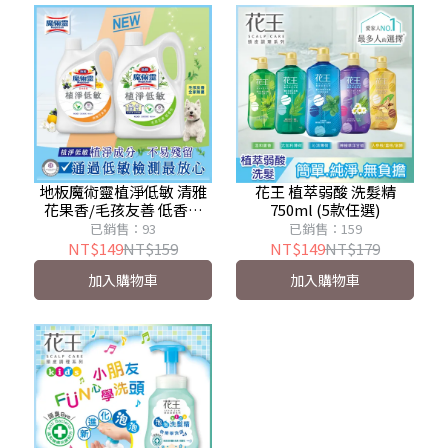
地板魔術靈植淨低敏 清雅
花王 植萃弱酸 洗髮精
花果香/毛孩友善 低香性
750ml (5款任選)
1800ml
已銷售：93
已銷售：159
NT$149
NT$159
NT$149
NT$179
加入購物車
加入購物車