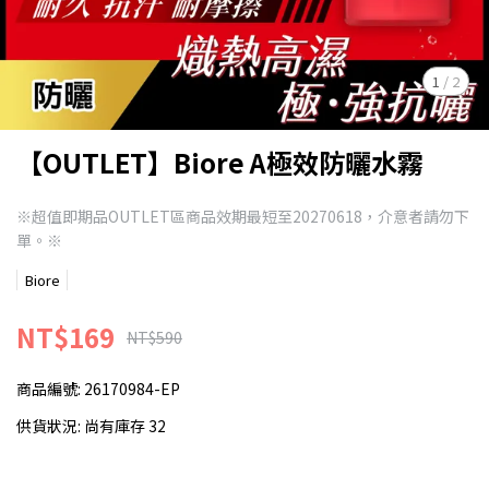
1
/
2
【OUTLET】Biore A極效防曬水霧
※超值即期品OUTLET區商品效期最短至20270618，介意者請勿下
單。※
Biore
NT$169
NT$590
商品編號:
26170984-EP
供貨狀況:
尚有庫存 32