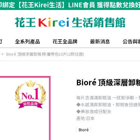
打
全系列產品
花王全品牌
最新消息
公告與
Bioré 頂級深層卸粧棉 攜帶包10片(2款任選)
Bioré 頂級深層卸
每片含滿滿卸粧油 一拭卸淨眼、
◆水感清爽卸粧油，卸粧後迅速
◆美容液成分配合
產地:日本
Bioré