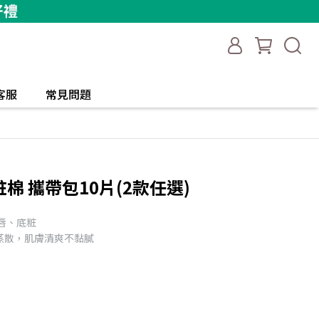
客服
常見問題
粧棉 攜帶包10片(2款任選)
唇、底粧
蒸散，肌膚清爽不黏膩