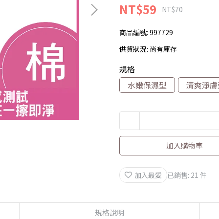
NT$59
NT$70
商品編號:
997729
供貨狀況:
尚有庫存
規格
水嫩保濕型
清爽淨膚
加入購物車
加入最愛
已銷售: 21 件
規格說明