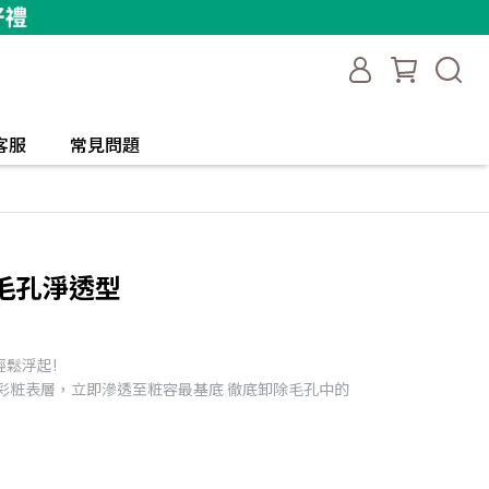
客服
常見問題
 毛孔淨透型
鬆浮起!
彩粧表層，立即滲透至粧容最基底 徹底卸除毛孔中的