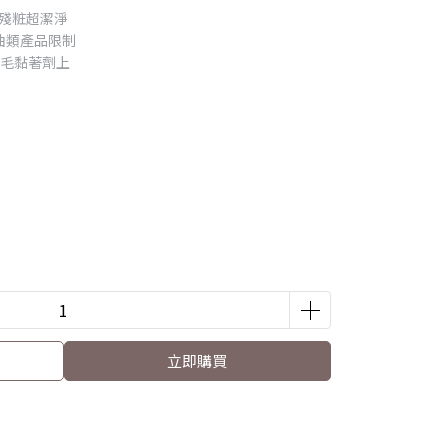
別殘粧超潔淨
油類產品限制
的睫毛黏著劑上
立即購買