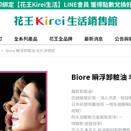
打
全系列產品
花王全品牌
最新消息
公告與
Biore 瞬浮卸粧油 毛孔淨透型
Biore 瞬浮卸粧油
霧狀卸粧油!
迅速破壞彩粧、深入滲透，粧容輕
日本研發噴霧技術 一噴急速崩解
底粧!
防水型眼粧也能輕鬆卸淨! 一
噴瞬卸 極致效率!
不沾手 免乳化 超省時的卸粧體驗