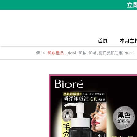
首頁
本月主
卸妝產品
,
Bioré
,
卸妝
,
卸粧
,
夏日美肌防護 PICK！