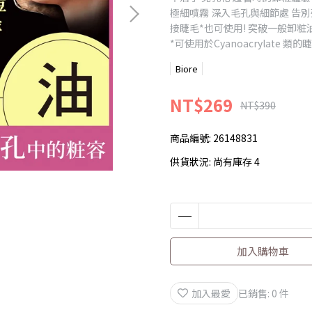
極細噴霧 深入毛孔與細節處 告
接睫毛*也可使用! 突破一般卸粧
*可使用於Cyanoacrylate 類
Biore
NT$269
NT$390
商品編號:
26148831
供貨狀況:
尚有庫存 4
加入購物車
加入最愛
已銷售: 0 件