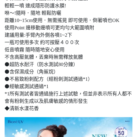
輕輕一噴 速成隱形防護水膜!
咻～!隨時．隨地 輕鬆防曬
距離10~15cm使用．無需搖晃 即可使用．倒著噴也OK
使用Point 邊移動邊噴可更均勻大範圍噴附
建議用量:手臂內外側各噴1~2下
一瓶可使用多次 約可按壓４００次
低音噴霧 隨時隨地安心使用
不含高壓氣體，丟棄時無需釋放氣體
⚫超防水耐汗（防水測試80分鐘）
⚫含保濕成分（角鯊烷）
⚫不易致粉刺配方（經粉刺測試通過*1）
⚫經敏感測試通過*1
*1所有測試者皆通過施行上述試驗，但並非表示所有人都不
會有粉刺生成以及肌膚敏感的情形發生
◆清新水漾花香