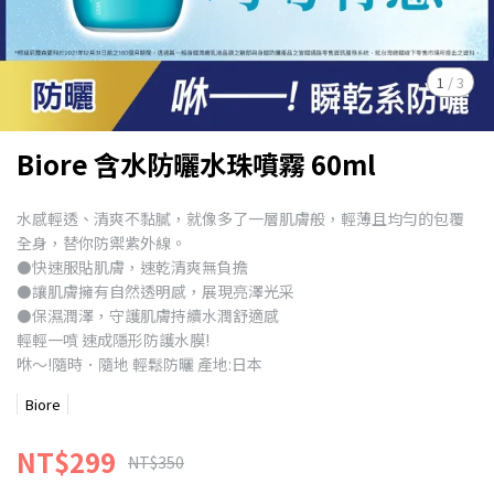
1
/
3
Biore 含水防曬水珠噴霧 60ml
水感輕透、清爽不黏膩，就像多了一層肌膚般，輕薄且均勻的包覆
全身，替你防禦紫外線。
⚫快速服貼肌膚，速乾清爽無負擔
⚫讓肌膚擁有自然透明感，展現亮澤光采
⚫保濕潤澤，守護肌膚持續水潤舒適感
輕輕一噴 速成隱形防護水膜!
咻～!隨時．隨地 輕鬆防曬 產地:日本
Biore
NT$299
NT$350