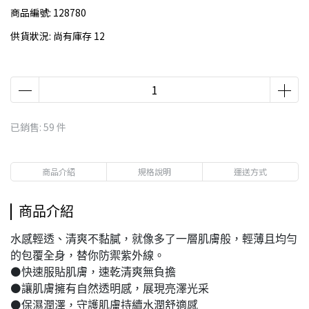
商品編號:
128780
供貨狀況:
尚有庫存 12
已銷售: 59 件
商品介紹
規格說明
運送方式
商品介紹
水感輕透、清爽不黏膩，就像多了一層肌膚般，輕薄且均勻
的包覆全身，替你防禦紫外線。
⚫快速服貼肌膚，速乾清爽無負擔
⚫讓肌膚擁有自然透明感，展現亮澤光采
⚫保濕潤澤，守護肌膚持續水潤舒適感