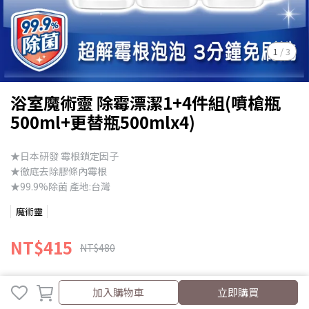
1
/
3
浴室魔術靈 除霉漂潔1+4件組(噴槍瓶
500ml+更替瓶500mlx4)
★日本研發 霉根鎖定因子
★徹底去除膠條內霉根
★99.9%除菌 產地:台灣
魔術靈
NT$415
NT$480
商品編號:
MAG2301029
加入購物車
立即購買
供貨狀況:
尚有庫存 1