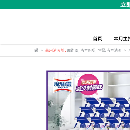
首頁
本月主
萬用清潔劑
,
魔術靈
,
浴室廁所
,
除霉/浴室清潔