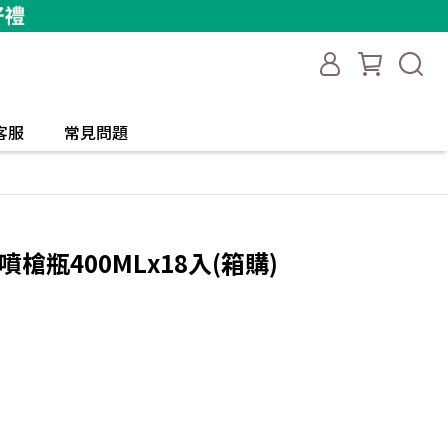
客服
常見問題
槍瓶400MLx18入(箱購)