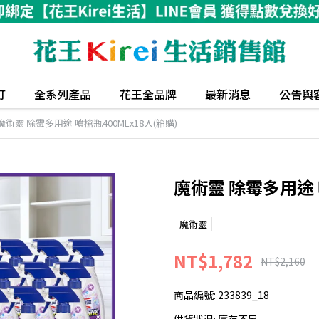
打
全系列產品
花王全品牌
最新消息
公告與
魔術靈 除霉多用途 噴槍瓶400MLx18入(箱購)
魔術靈 除霉多用途 噴
魔術靈
NT$1,782
NT$2,160
商品編號:
233839_18
供貨狀況:
庫存不足