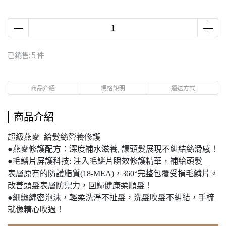
已銷售: 5 件
商品介紹
規格說明
運送方式
商品介紹
超級燕麥 給髮絲營養修護
●燕麥修護配方：深度補水滋養, 讓頭髮展現不糾結絲滑感！
●毛鱗片屏護科技: 注入毛鱗片瞬效修護精華，補給頭髮
表層原有的防護脂質(18-MEA)，360°完整包覆受損毛鱗片。
改善頭髮表層防禦力，回歸健康柔順髮！
●細緻綿密泡沫，輕柔洗淨不扯髮，洗髮吹髮不糾結，手梳
就像精心吹過！