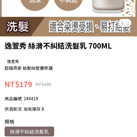
1
/
2
逸萱秀 絲滑不糾結洗髮乳 700ML
逸萱秀
超級燕麥 給髮絲營養修護
NT$179
NT$200
商品編號:
244419
供貨狀況:
尚有庫存 8
規格
絲滑不糾結洗髮乳