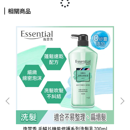
相關商品
逸萱秀 毛鱗片機能修護系列洗髮乳700ml
逸