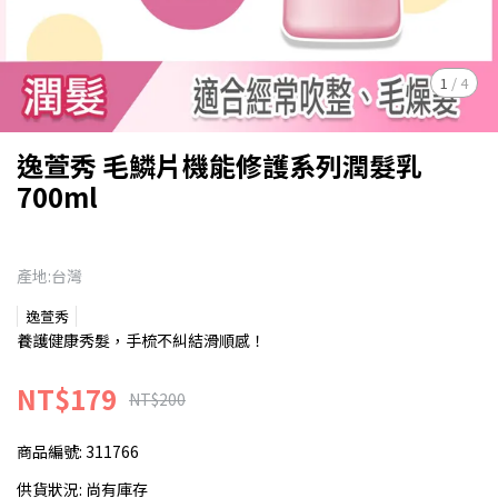
1
/
4
逸萱秀 毛鱗片機能修護系列潤髮乳
700ml
產地:台灣
逸萱秀
養護健康秀髮，手梳不糾結滑順感！
NT$179
NT$200
商品編號:
311766
供貨狀況:
尚有庫存