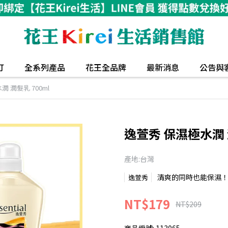
打
全系列產品
花王全品牌
最新消息
公告與
 潤髮乳 700ml
逸萱秀 保濕極水潤 潤
產地:台灣
清爽的同時也能保濕
逸萱秀
NT$179
NT$209
商品編號:
113065