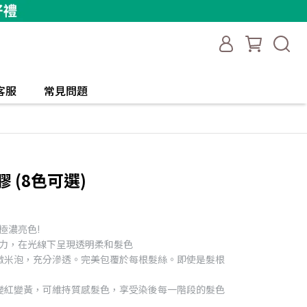
客服
常見問題
 (8色可選)
極濃亮色!
顯色力，在光線下呈現透明柔和髮色
生微米泡，充分滲透。完美包覆於每根髮絲。即使是髮根
色變紅變黃，可維持質感髮色，享受染後每一階段的髮色