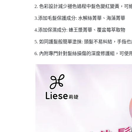
2. 色彩設計減少褪色過程中髮色變紅變黃，
3.添加毛髮保護成分: 水解絲菁華、海藻菁華
4.添加保濕成分: 蜂王漿菁華、覆盆莓萃取物
5. 如同護髮般簡單塗抹: 頭髮不易糾結，手
6. 內附專門針對髮絲損傷的深度修護組，可使