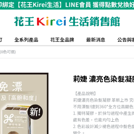
打
全系列產品
花王全品牌
最新消息
公告與
(8色可選)
莉婕 濃亮色染髮凝膠
【產品說明】
莉婕濃亮色染髮凝膠 革新上市 究
不用漂髮!達到360°全方位高
1. 獨特凝膠，於抹勻過程中產
處有色差，也能均勻上色
2. 色彩設計減少褪色過程中髮
變化。