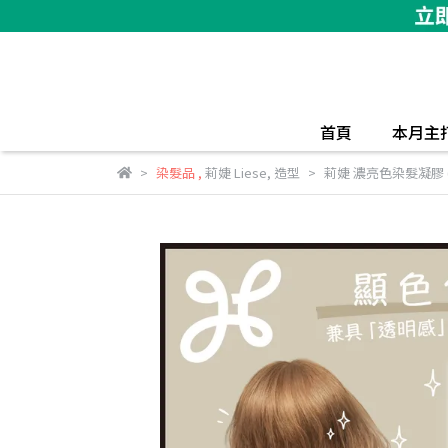
首頁
本月主
染髮品
,
莉婕 Liese
,
造型
莉婕 濃亮色染髮凝膠 