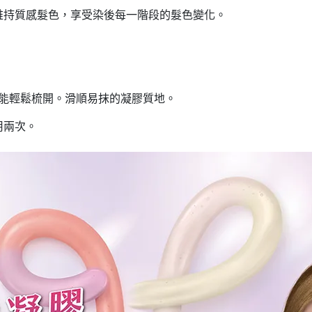
可維持質感髮色，享受染後每一階段的髮色變化。
指也能輕鬆梳開。滑順易抹的凝膠質地。
用兩次。