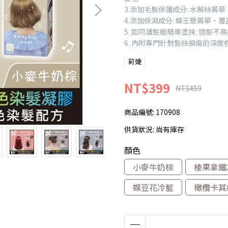
3.添加毛髮保護成分: 水解絲菁
4.添加保濕成分: 蜂王漿菁華、
5. 如同護髮般簡單塗抹: 頭髮
6. 內附專門針對髮絲損傷的深
莉婕
NT$399
NT$459
商品編號:
170908
供貨狀況:
尚有庫存
顏色
小麥牛奶棕
榛果拿鐵
蝶豆花冷藍
橄欖卡其