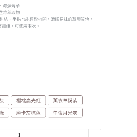
華、海藻菁華
覆盆莓萃取物
不易糾結，手指也能輕鬆梳開。滑順易抹的凝膠質地。
度修護組，可使用兩次。
灰
櫻桃高光紅
薰衣草粉紫
綠
摩卡灰棕色
午夜月光灰