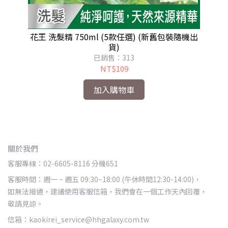
機出
花王 洗髮精 750ml (5款任選) (新舊包裝隨機出
花
貨)
已銷售：313
NT$109
加入購物車
關於我們
客服專線：02-6605-8116 分機651
客服時間：週一 ~ 週五 09:30~18:00 (午休時間12:30-14:00)，
如無法撥通，建議使用客服信箱，我們會在一個工作天內回覆，
敬請見諒。
信箱：kaokirei_service@hhgalaxy.com.tw