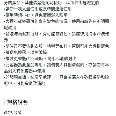
分的產品、其他清潔劑同時使用，以免釋出危險氣體
•請勿一次大量使用或長時間連續使用
•使用時請小心，避免液體濺入眼睛
•大理石或瓷磚可能會有變色的情況，使用前請先在不明顯
處試用
•若泡沫滴漏於浴缸，有可能會變色，請儘快用清水沖洗乾
淨
•請注意不要沾到衣服、地毯等布料，否則可能會導致褪色
•請避免摔落，以免破損
•換裝更替瓶(500ml)時，請小心液體濺出
•此容器為此產品專用，請勿裝入其他清潔劑，亦請勿將本
品到入其他容器中使用
•若發現霉垢，請儘早處理，一旦霉菌深入在矽膠襯墊和填
縫中，可能會很難清除
規格說明
產地:台灣