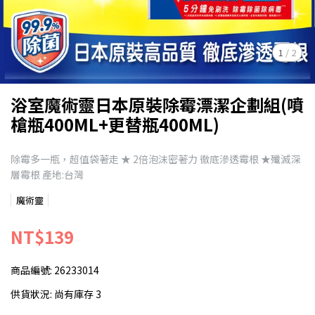
1
/
2
浴室魔術靈日本原裝除霉漂潔企劃組(噴
槍瓶400ML+更替瓶400ML)
除霉多一瓶，超值袋著走 ★ 2倍泡沫密著力 徹底滲透霉根 ★殲滅深
層霉根 產地:台灣
魔術靈
NT$139
商品編號:
26233014
供貨狀況:
尚有庫存 3