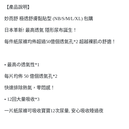
【產品說明】
妙而舒 極透舒膚黏貼型 (NB/S/M/L/XL) 包購
日本革新! 最高透氣 隱形尿布誕生！
每件紙尿褲均佈超過50億個透氣孔*2 超越裸肌の舒適！
• 最高の透氣性*1
每片均佈 50 億個透氣孔*2
快速排除熱氣，零悶感！
• 12回大量吸收*3
一片紙尿褲可吸收寶寶12次尿量, 安心吸收睡過夜