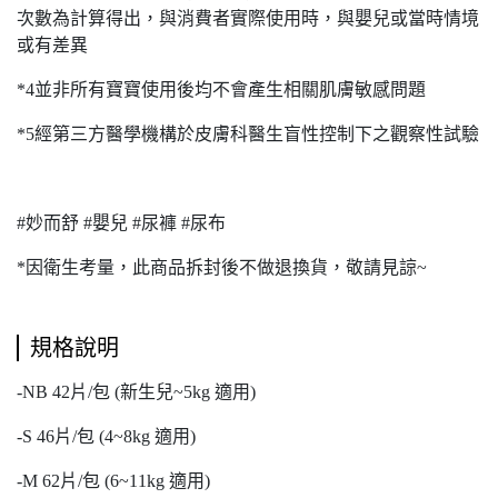
次數為計算得出，與消費者實際使用時，與嬰兒或當時情境
或有差異
*4並非所有寶寶使用後均不會產生相關肌膚敏感問題
*5經第三方醫學機構於皮膚科醫生盲性控制下之觀察性試驗
#妙而舒 #嬰兒 #尿褲 #尿布
*因衛生考量，此商品拆封後不做退換貨，敬請見諒~
規格說明
-NB 42片/包 (新生兒~5kg 適用)
-S 46片/包 (4~8kg 適用)
-M 62片/包 (6~11kg 適用)