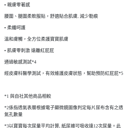
• 親膚零著感
腰圍、腿圍柔軟服貼，舒適貼合肌膚, 減少勒痕
• 柔纖呵護
溫和膚觸，全方位柔護寶寶肌膚
• 肌膚零刺激 遠離紅屁屁
通過敏感測試*4
經皮膚科醫學測試，有效維護皮膚狀態，幫助預防紅屁屁*5
*1 與自社其他商品相較
*2係指透氣表層根據電子顯微鏡圖像判定每片尿布含有之透
氣孔數量
*3以寶寶每次尿量平均計算, 紙尿褲可吸收達12次尿量。此