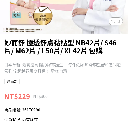
1
/
13
妙而舒 極透舒膚黏貼型 NB42片/ S46
片/ M62片 / L50片/ XL42片 包購
日本革新! 最高透氣 隱形尿布誕生！ 每件紙尿褲均佈超過50億個透
氣孔*2 超越裸肌の舒適！ 產地:台灣
妙而舒
NT$229
NT$300
商品編號:
26170990
供貨狀況:
尚有庫存