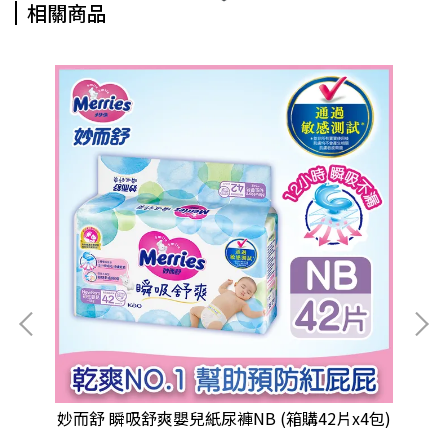
相關商品
包)
妙而舒 瞬吸舒爽嬰兒紙尿褲NB (箱購42片x4包)
妙