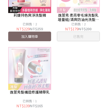
莉婕持色爽淨洗髮精
逸萱秀 柔亮零毛燥洗髮乳
增量組/清爽防油光洗髮精
增量組
已銷售：2
已銷售：2
NT$229
NT$259
NT$179
NT$200
加入購物車
已售完
逸萱秀髮構造修護精華乳
已銷售：1
NT$139
NT$165