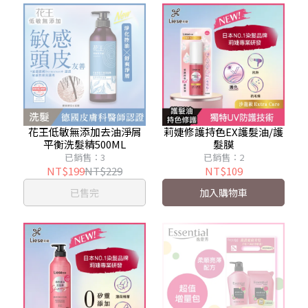
花王低敏無添加去油淨屑
莉婕修護持色EX護髮油/護
平衡洗髮精500ML
髮膜
已銷售：3
已銷售：2
NT$199
NT$229
NT$109
已售完
加入購物車