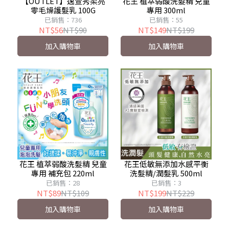
【OUTLET】逸萱秀柔亮
花王 植萃弱酸洗髮精 兒童
零毛燥護髮乳 100G
專用 300ml
已銷售：736
已銷售：55
NT$56
NT$90
NT$149
NT$199
加入購物車
加入購物車
花王 植萃弱酸洗髮精 兒童
花王低敏無添加水感平衡
專用 補充包 220ml
洗髮精/潤髮乳 500ml
已銷售：28
已銷售：3
NT$89
NT$109
NT$199
NT$229
加入購物車
加入購物車