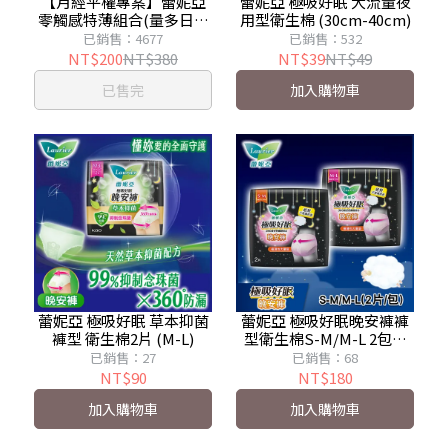
【月經平權專案】蕾妮亞
蕾妮亞 極吸好眠 大流量夜
零觸感特薄組合(量多日用
用型衛生棉 (30cm-40cm)
加長25cm 30片+超長夜用
已銷售：4677
已銷售：532
型35cm 7片x3)
NT$200
NT$380
NT$39
NT$49
已售完
加入購物車
蕾妮亞 極吸好眠 草本抑菌
蕾妮亞 極吸好眠晚安褲褲
褲型 衛生棉2片 (M-L)
型衛生棉S-M/M-L 2包組
(2片/包)
已銷售：27
已銷售：68
NT$90
NT$180
加入購物車
加入購物車