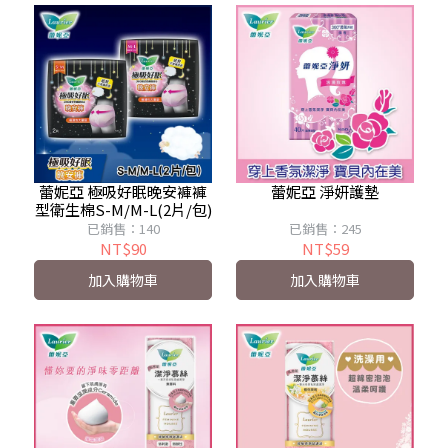
蕾妮亞 極吸好眠晚安褲褲
蕾妮亞 淨妍護墊
型衛生棉S-M/M-L(2片/包)
已銷售：140
已銷售：245
NT$90
NT$59
加入購物車
加入購物車