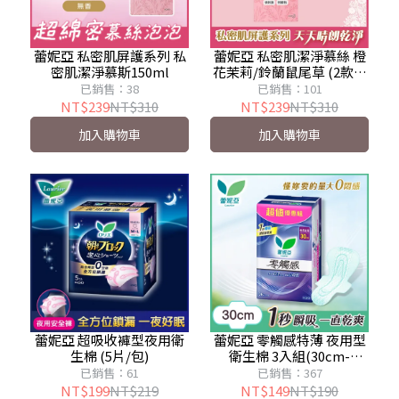
蕾妮亞 私密肌屏護系列 私
蕾妮亞 私密肌潔淨慕絲 橙
密肌潔淨慕斯150ml
花茉莉/鈴蘭鼠尾草 (2款任
選)
已銷售：38
已銷售：101
NT$239
NT$310
NT$239
NT$310
加入購物車
加入購物車
蕾妮亞 超吸收褲型夜用衛
蕾妮亞 零觸感特薄 夜用型
生棉 (5片/包)
衛生棉 3入組(30cm-
40cm)新舊包裝隨機出貨
已銷售：61
已銷售：367
NT$199
NT$219
NT$149
NT$190