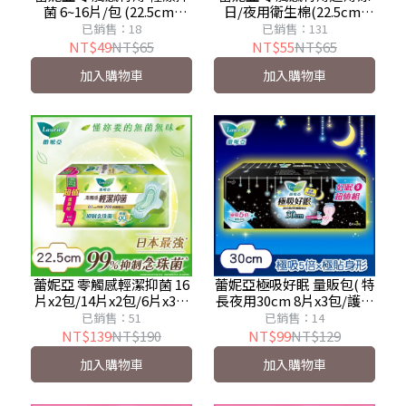
菌 6~16片/包 (22.5cm-
日/夜用衛生棉(22.5cm-
30cm)
30cm)
已銷售：18
已銷售：131
NT$49
NT$65
NT$55
NT$65
加入購物車
加入購物車
蕾妮亞 零觸感輕潔抑菌 16
蕾妮亞極吸好眠 量販包( 特
片x2包/14片x2包/6片x3包
長夜用30cm 8片x3包/護邊
(22.5cm-30cm)
特長夜用35cm 8片x2包)
已銷售：51
已銷售：14
NT$139
NT$190
NT$99
NT$129
加入購物車
加入購物車