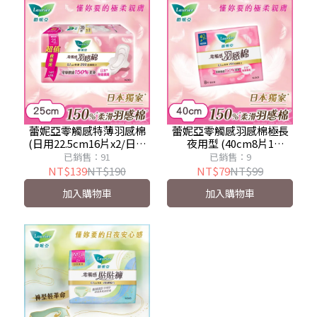
蕾妮亞零觸感特薄羽感棉
蕾妮亞零觸感羽感棉極長
(日用22.5cm16片x2/日用
夜用型 (40cm8片1
加長25cm14片x2/夜用型
包/40cm8片2包)
已銷售：91
已銷售：9
30cm6片x3/超長夜用
NT$139
NT$190
NT$79
NT$99
35cm5片x3)
加入購物車
加入購物車