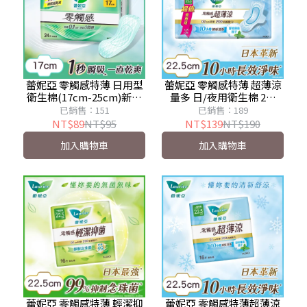
蕾妮亞 零觸感特薄 日用型
蕾妮亞 零觸感特薄 超薄涼
衛生棉(17cm-25cm)新舊
量多 日/夜用衛生棉 2入
包裝隨機出貨
組/3入組 (22.5cm-30cm)
已銷售：151
已銷售：189
NT$89
NT$95
NT$139
NT$190
加入購物車
加入購物車
蕾妮亞 零觸感特薄 輕潔抑
蕾妮亞 零觸感特薄超薄涼