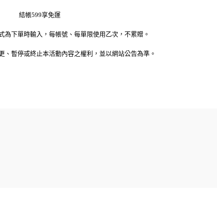
結帳599享免運
式為下單時輸入，每帳號、
每單限使用乙次，不累贈。
更、暫停或終止本活動內容之權利，
並以網站公告為準。