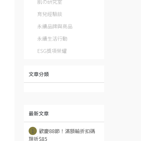
肌の研究室
育兒經驗談
永續品牌與商品
永續生活行動
ESG獎項榮耀
文章分類
最新文章
1
歡慶88節！滿額輸折扣碼
現折$85