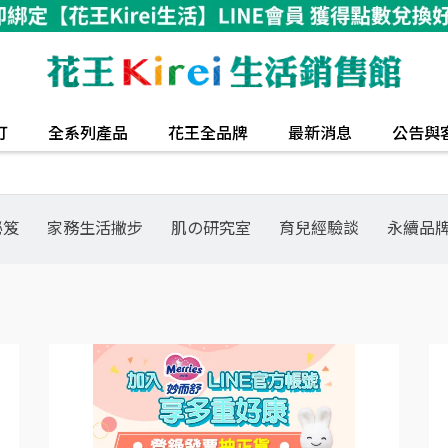
打
全系列產品
花王全品牌
最新消息
公告與
秘笈
家務生活撇步
肌の研究室
育兒經驗談
永續品